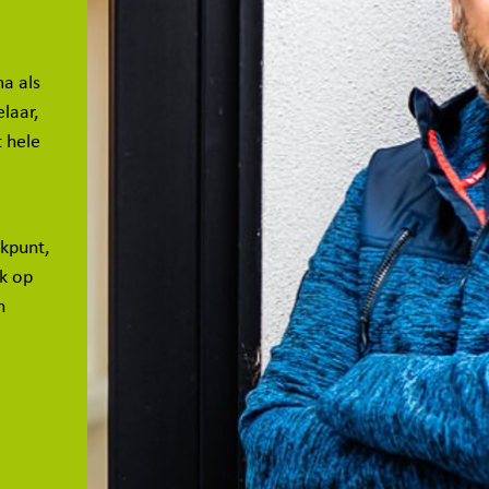
ma als
laar,
t hele
kpunt,
k op
n