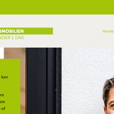
Home
t kan
ons
ste
 of