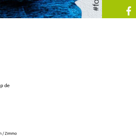
p de
n
/
Zimmo