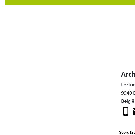
Arc
Fortu
9940 
België
Gebruiks