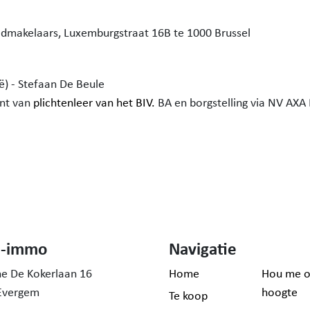
edmakelaars,
Luxemburgstraat 16B te 1000 Brussel
) - Stefaan De Beule
ent van
plichtenleer van het BIV.
BA en borgstelling via NV AXA 
h-immo
Navigatie
ne De Kokerlaan 16
Home
Hou me o
Evergem
hoogte
Te koop