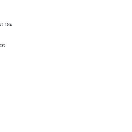
ot 18u
est