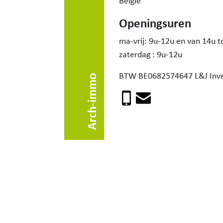
België
Openingsuren
ma-vrij: 9u-12u en van 14u t
zaterdag : 9u-12u
BTW BE0682574647 L&J Inv
Arch-immo