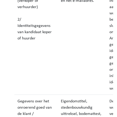
(verkoper of
en het e-mailadres.
inli
verhuurder)
aanv
word
2/
bemi
Identiteitsgegevens
slui
van kandidaat koper
om d
of huurder
Arch
gebr
iden
gebr
geg
ond
inle
iden
word
Gegevens over het
Eigendomstitel,
Dez
onroerend goed van
stedenbouwkundig
wor
de klant /
uittreksel, bodemattest,
vers