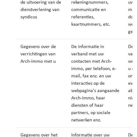
de uitvoering van de
rekeningnummers,
uw v
dienstverlening van
communicatie en
med
syndicus
referenties,
door
kaartnummers, etc.
wor
gec
Gegevens over de
De informatie in
Dez
verrichtingen van
verband met uw
van 
Arch-immo met u
contacten met Arch-
welk
immo, per telefoon, e-
u en
mail, fax enz. en uw
ontm
interacties op de
eve
webpagina's aangaande
abo
Arch-immo, haar
nieu
diensten of haar
netw
partners, op sociale
netwerken enz.
Gegevens over het
Informatie over uw
Deze