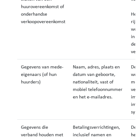
huurovereenkomst of
onderhandse
Het 
verkoopovereenkomst
rijk
word
in d
de w
vere
Gegevens van mede-
Naam, adres, plaats en
Dez
eigenaars (of hun
datum van geboorte,
word
huurders)
nationaliteit, vast of
med
mobiel telefoonnummer
vers
en het e-mailadres.
imm
immo
synd
Gegevens die
Betalingsverrichtingen,
Dez
verband houden met
inclusief namen en
hebb