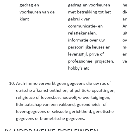
gedrag en
gedrag en voorkeuren
het 
voorkeuren van de
met betrekking tot het
die 
klant
gebruik van
anal
communicatie- en
Arch
relatiekanalen,
uitg
informatie over uw
ove
persoonlijke keuzes en
met 
levensstijl, privé of
en h
professioneel projecten,
verp
hobby's etc.
Arch-immo verwerkt geen gegevens die uw ras of
etnische afkomst onthullen, of politieke opvattingen,
religieuze of levensbeschouwelijke overtuigingen,
lidmaatschap van een vakbond, gezondheids- of
levensgegevens of seksuele gerichtheid, genetische
gegevens of biometrische gegevens.