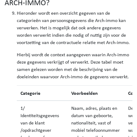
ARCH-IMMO?
Hieronder wordt een overzicht gegeven van de
categorieën van persoonsgegevens die Arch-immo kan
verwerken. Het is mogelijk dat ook andere gegevens
worden verwerkt indien die nodig of nuttig zijn voor de
voortzetting van de contractuele relatie met Arch-immo.
Hierbij wordt de context aangegeven waarin Arch-immo
deze gegevens verkrijgt of verwerkt. Deze tabel moet
samen gelezen worden met de beschrijving van de
doeleinden waarvoor Arch-immo de gegevens verwerkt.
Categorie
Voorbeelden
Con
1/
Naam, adres, plaats en
Dez
Identiteitsgegevens
datum van geboorte,
wor
van de klant
nationaliteit, vast of
vers
/opdrachtgever
mobiel telefoonnummer
wan