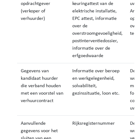
opdrachtgever
keuringattest van de
uw o
(verkoper of
elektrische installatie,
Arc
verhuurder)
EPC attest, informatie
opge
over de
over
overstroomgevoeligheid,
tech
postinterventiedossier,
informatie over de
erfgoedwaarde
Gegevens van
Informatie over beroep
Dez
kandidaat huurder
en werkgelegenheid,
wor
die verband houden
solvabiliteit,
met 
met een voorstel van
gezinssituatie, loon etc.
form
verhuurcontract
cont
uw v
Aanvullende
Rijksregisternummer
Dez
gegevens voor het
wor
sluiten van een
vers