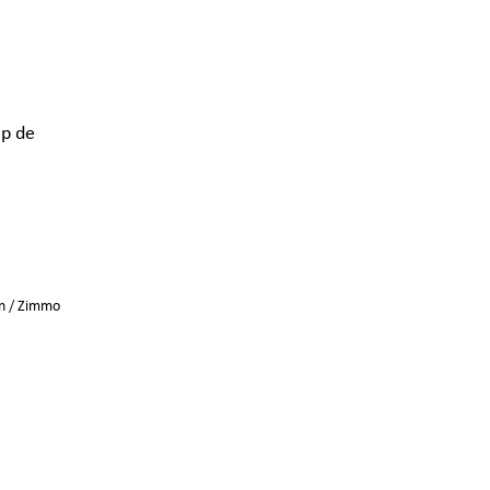
p de
n
/
Zimmo